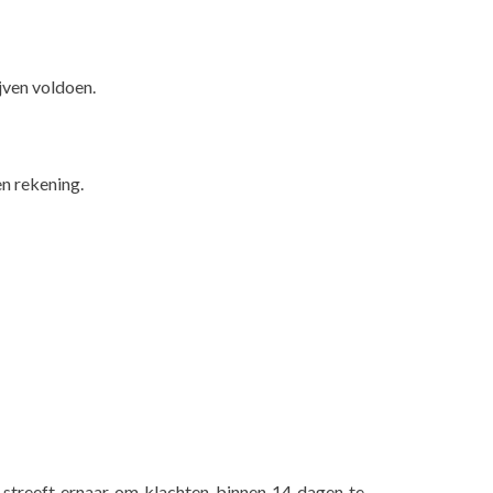
jven voldoen.
n rekening.
 streeft ernaar om klachten binnen 14 dagen te