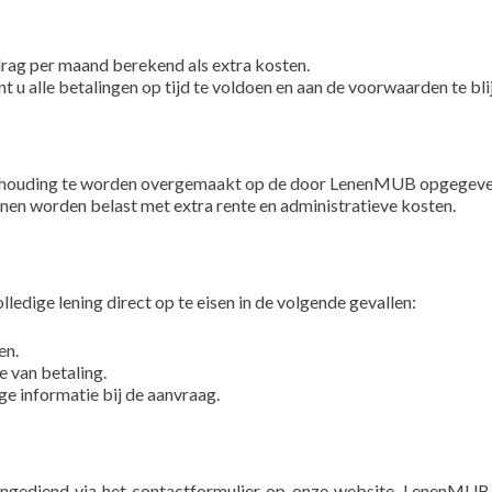
rag per maand berekend als extra kosten.
u alle betalingen op tijd te voldoen en aan de voorwaarden te bli
f inhouding te worden overgemaakt op de door LenenMUB opgegeve
nnen worden belast met extra rente en administratieve kosten.
dige lening direct op te eisen in de volgende gevallen:
en.
e van betaling.
ge informatie bij de aanvraag.
 ingediend via het contactformulier op onze website. LenenMUB